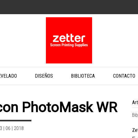
EVELADO
DISEÑOS
BIBLIOTECA
CONTACTO
con PhotoMask WR
Ar
Bib
3 | 06 | 2018
Zet