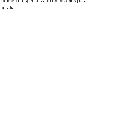
commerce especializado en insumos para
rigrafía.