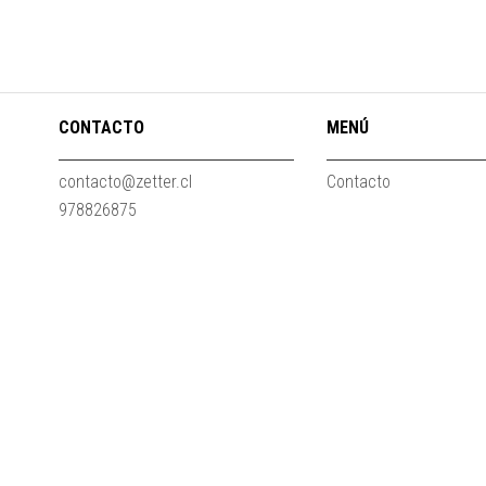
CONTACTO
MENÚ
contacto@zetter.cl
Contacto
978826875