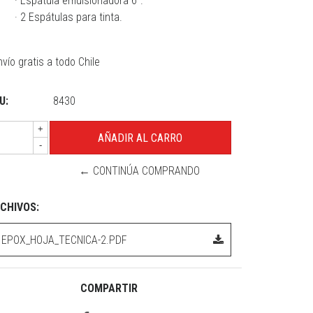
· Espátula emulsionadora 6”.
· 2 Espátulas para tinta.
vío gratis a todo Chile
U:
8430
+
-
← CONTINÚA COMPRANDO
CHIVOS:
EPOX_HOJA_TECNICA-2.PDF
COMPARTIR