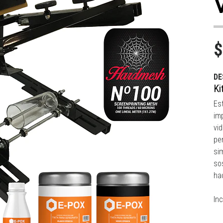
$
DE
Ki
Es
imp
vi
pe
si
sos
ha
Inc