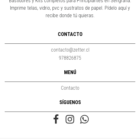
Bastidores y Kits completos para Principiantes en Serigrafía.
Imprime telas, vidrio, pvc y sustratos de papel. Pídelo aquí y
recibe donde tú quieras.
CONTACTO
contacto@zetter.cl
978826875
MENÚ
Contacto
SÍGUENOS