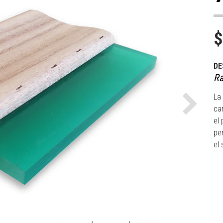
$
DE
Ra
La 
Next
ca
el
pe
el 