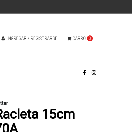
INGRESAR / REGISTRARSE
CARRO
0
tter
Racleta 15cm
70A