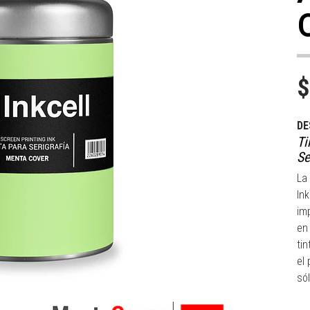
$
DE
Ti
Se
La
In
im
en
ti
el
sól