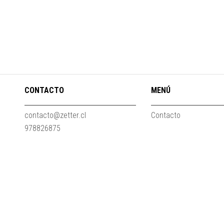
CONTACTO
MENÚ
contacto@zetter.cl
Contacto
978826875