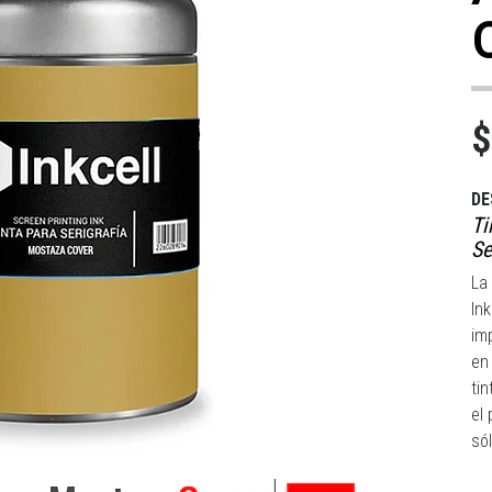
$
DE
Ti
Se
La
In
im
en
ti
el
sól