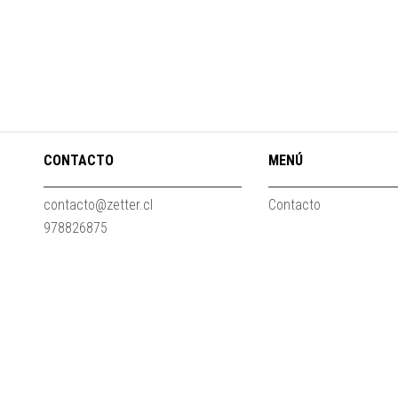
CONTACTO
MENÚ
contacto@zetter.cl
Contacto
978826875