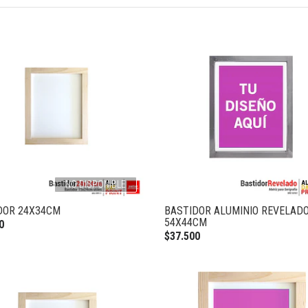
NO DISPONIBLE
DOR 24X34CM
BASTIDOR ALUMINIO REVELAD
54X44CM
0
$37.500